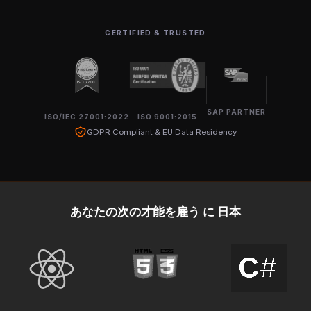
CERTIFIED & TRUSTED
SAP PARTNER
ISO/IEC 27001:2022
ISO 9001:2015
GDPR Compliant & EU Data Residency
あなたの次の才能を雇う に 日本