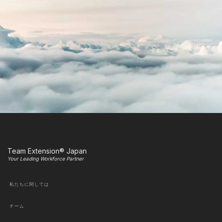
Team Extension® Japan
Your Leading Workforce Partner
私たちに関しては
チーム