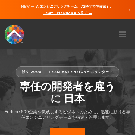
NEW —
AIエンジニアリングチーム、72時間で準備完了。
×
Team Extension AIを見る →
日本語
英語
私たちに関しては
専門知識
どのように機能するのですか？
設立 2008 · TEAM EXTENSION® スタンダード
キャリア
専任の開発者を雇う
雇う
に 日本
日本
Fortune 500企業や急成長するビジネスのために、迅速に動ける専
JA
任エンジニアリングチームを構築・管理します。
開始する