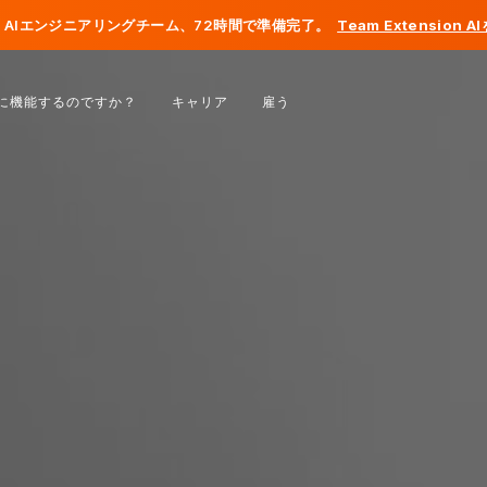
AIエンジニアリングチーム、72時間で準備完了。
Team Extension 
ベルギー
に機能するのですか？
キャリア
雇う
フランス
アイルランド
オランダ
スイス
アメリカ合衆国
ボスニア・ヘルツェゴビナ
エストニア
ラトビア
モルドバ