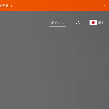
AIを見る →
×
日本語
カナダ
英語
JA
日本
開始する
ドイツ
リヒテンシュタイン
ノルウェー
日本
ブルガリア
クロアチア
リトアニア
モンテネグロ