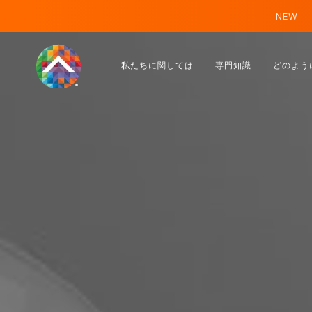
NEW —
オーストリア
私たちに関しては
専門知識
どのよう
フィンランド
アイスランド
ルクセンブルク
スウェーデン
イギリス
アルバニア
チェコ
ハンガリー
北マケドニア