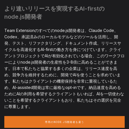
より速いリリースを実現するAI-firstの
node.js開発者
Team Extensionのすべてのnode.js開発者は、Claude Code、
Codex、承認済みのローカルモデルなどのツールを活用し、開
発、テスト、リファクタリング、ドキュメント作成、リリースサ
イクルを高速化するAI-firstの働き方を身につけています。クライ
アントプロジェクトでAIが有効化されている場合、このワークフロ
ーによりnode.js開発者の生産性を3-8倍に高めることができま
す。日本で私たちと協業する多くの企業は、リリース速度を高
め、競争力を維持するために、開発でAIを使うことを求めていま
す。私たちはクライアントの機密保持を非常に重視しているた
め、AI-assisted開発は常に厳格なopt-inです。納品速度を高める
ためにAIの利用を希望するクライアントもいれば、AIを一切使わな
いことを希望するクライアントもおり、私たちはその選択を完全
に尊重します。
専用のNODE.JS開発者を雇う