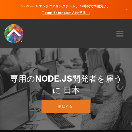
NEW —
AIエンジニアリングチーム、72時間で準備完了。
×
Team Extension AIを見る →
日本語
英語
私たちに関しては
専門知識
どのように機能するのですか？
キャリア
専用の
NODE.JS
開発者を雇う
雇う
に 日本
日本
開始する!
JA
開始する