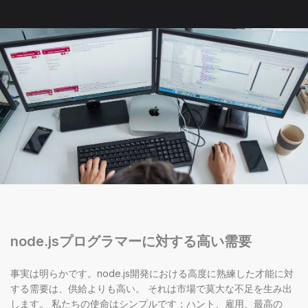
node.jsプログラマーに対する高い需要
事実は明らかです。node.js開発における高度に熟練した才能に対
する需要は、供給よりも高い。 それは市場で莫大な不足を生み出
します。 私たちの使命はシンプルです：ハント、雇用、最高の