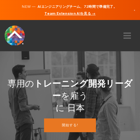
NEW —
AIエンジニアリングチーム、72時間で準備完了。
×
Team Extension AIを見る →
日本語
英語
私たちに関しては
専門知識
どのように機能するのですか？
キャリア
専用の
トレーニング開発リーダ
雇う
ー
を雇う
日本
に 日本
JA
開始する!
開始する