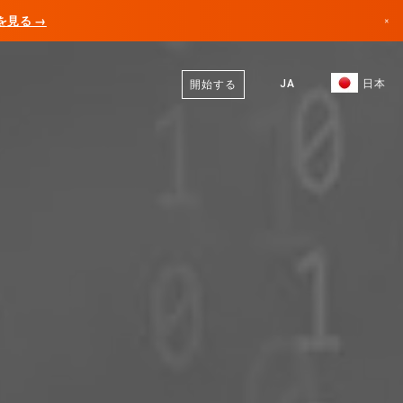
AIを見る →
×
日本語
カナダ
英語
JA
日本
開始する
ドイツ
リヒテンシュタイン
ノルウェー
日本
ブルガリア
クロアチア
リトアニア
モンテネグロ