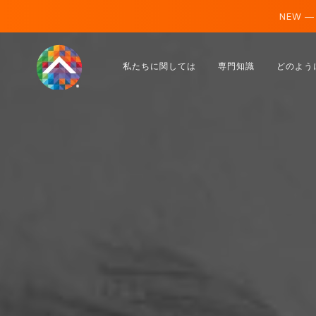
NEW —
オーストリア
私たちに関しては
専門知識
どのよう
フィンランド
アイスランド
ルクセンブルク
スウェーデン
イギリス
アルバニア
チェコ
ハンガリー
北マケドニア