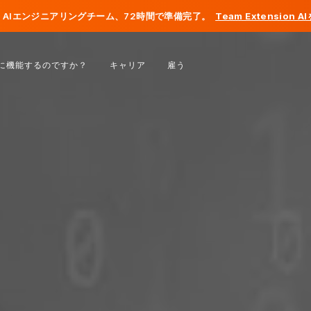
AIエンジニアリングチーム、72時間で準備完了。
Team Extension 
ベルギー
に機能するのですか？
キャリア
雇う
フランス
アイルランド
オランダ
スイス
アメリカ合衆国
ボスニア・ヘルツェゴビナ
エストニア
ラトビア
モルドバ