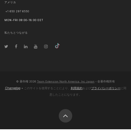
アメリカ
+1 650 297 6550
MON-FRI 09:00-18:00 EET
私たちとつながる
© 著作権
2026
Team Extension North America, Inc Japan
- 全著作権所有
Changelog
● このサイトを使用することにより、
利用規約
および
プライバシーポリシー
に同
意したことになります。