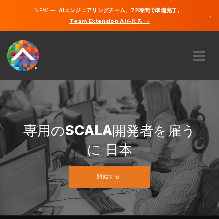
NEW —
AIエンジニアリングチーム、72時間で準備完了。
×
Team Extension AIを見る →
日本語
英語
私たちに関しては
専門知識
どのように機能するのですか？
キャリア
専用の
SCALA
開発者を雇う
雇う
に 日本
日本
開始する!
JA
開始する