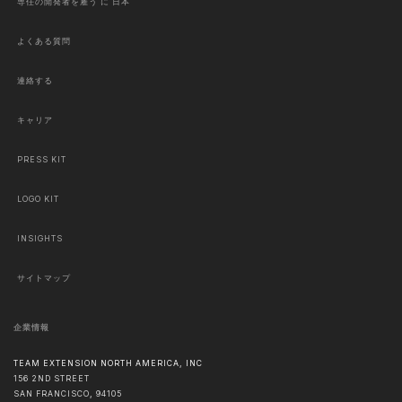
専任の開発者を雇う に 日本
よくある質問
連絡する
キャリア
PRESS KIT
LOGO KIT
INSIGHTS
サイトマップ
企業情報
TEAM EXTENSION NORTH AMERICA, INC
156 2ND STREET
SAN FRANCISCO
,
94105