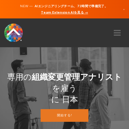
NEW —
AIエンジニアリングチーム、72時間で準備完了。
×
Team Extension AIを見る →
日本語
英語
私たちに関しては
専門知識
どのように機能するのですか？
キャリア
専用の
組織変更管理アナリスト
雇う
を雇う
日本
に 日本
JA
開始する!
開始する