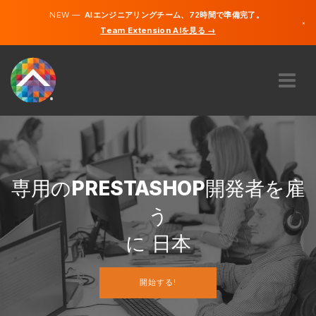
NEW —
AIエンジニアリングチーム、72時間で準備完了。
×
Team Extension AIを見る →
日本語
英語
私たちに関しては
専門知識
どのように機能するのですか？
キャリア
専用の
PRESTASHOP
開発者を雇
雇う
う
日本
に 日本
JA
開始する!
開始する