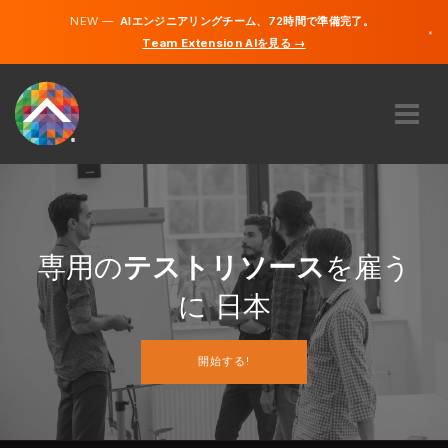
NEW —
AIエンジニアリングチーム、72時間で準備完了。
×
Team Extension AIを見る →
日本語
英語
私たちに関しては
専門知識
どのように機能するのですか？
キャリア
専用の
テストリソース
を雇う
雇う
に 日本
日本
開始する!
JA
開始する