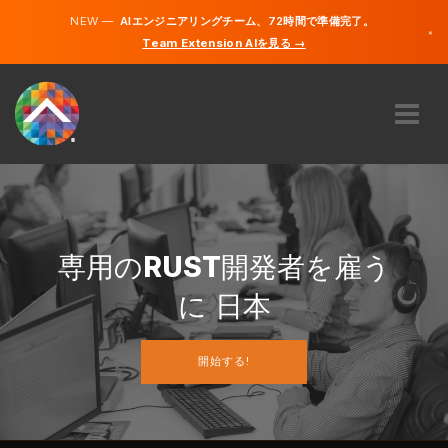
NEW —
AIエンジニアリングチーム、72時間で準備完了。
×
Team Extension AIを見る →
日本語
英語
私たちに関しては
専門知識
どのように機能するのですか？
キャリア
専用の
RUST
開発者を雇う
雇う
に 日本
日本
開始する!
JA
開始する