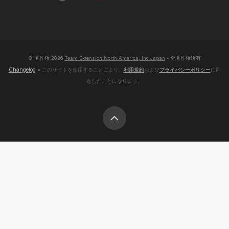
© 著作権
2026
Team Extension North America, Inc Japan
- 全著作権所有
Changelog
● このサイトを使用することにより、
利用規約
および
プライバシーポリシー
に同
意したことになります。