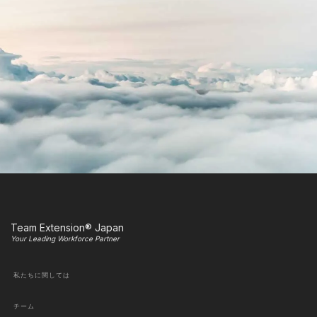
Team Extension® Japan
Your Leading Workforce Partner
私たちに関しては
チーム