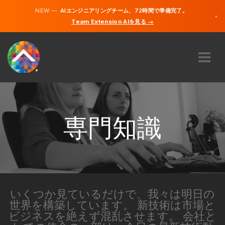
NEW —
AIエンジニアリングチーム、72時間で準備完了。
×
Team Extension AIを見る →
日本語
英語
私たちに関しては
専門知識
どのように機能するのですか？
専門知識
キャリア
雇う
日本
JA
いくつか見ているだけで、我々は明日の
世界を構築しています。 新技術は市場と
開始する
ビジネスを絶えず混乱させます。 会社と