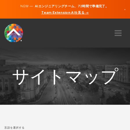
NEW —
AIエンジニアリングチーム、72時間で準備完了。
×
Team Extension AIを見る →
日本語
英語
私たちに関しては
専門知識
どのように機能するのですか？
サイトマップ
キャリア
雇う
日本
JA
開始する
言語を選択する