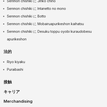
Senmon chishiki に Jinko chino
Senmon chishiki に Intanetto no mono
Senmon chishiki に Botto
Senmon chishiki に Mobairuapurikeshon kaihatsu
Senmon chishiki に Desuku toppu oyobi kuraudobesu
apurikeshon
法的
Riyo kiyaku
Puraibashi
接触
キャリア
Merchandising