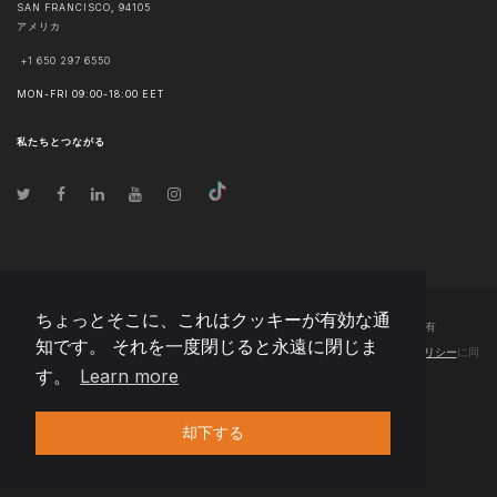
SAN FRANCISCO
,
94105
アメリカ
+1 650 297 6550
MON-FRI 09:00-18:00 EET
私たちとつながる
ちょっとそこに、これはクッキーが有効な通
© 著作権
2026
Team Extension North America, Inc Japan
- 全著作権所有
知です。 それを一度閉じると永遠に閉じま
Changelog
● このサイトを使用することにより、
利用規約
および
プライバシーポリシー
に同
す。
Learn more
意したことになります。
却下する