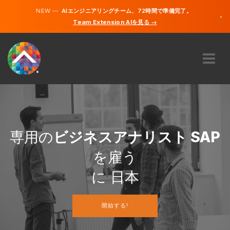
NEW —
AIエンジニアリングチーム、72時間で準備完了。
×
Team Extension AIを見る →
日本語
英語
私たちに関しては
専門知識
どのように機能するのですか？
キャリア
専用の
ビジネスアナリスト SAP
雇う
を雇う
日本
に 日本
JA
開始する!
開始する