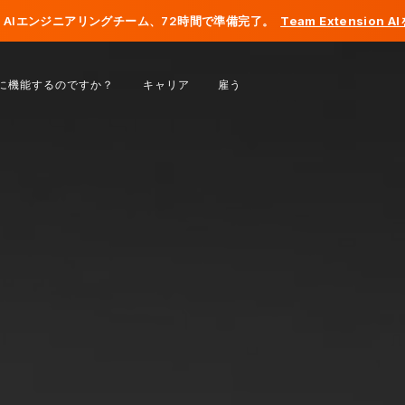
AIエンジニアリングチーム、72時間で準備完了。
Team Extension 
ベルギー
に機能するのですか？
キャリア
雇う
フランス
アイルランド
オランダ
スイス
アメリカ合衆国
ボスニア・ヘルツェゴビナ
エストニア
ラトビア
モルドバ