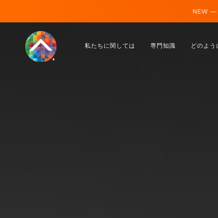
NEW —
オーストリア
私たちに関しては
専門知識
どのよう
フィンランド
アイスランド
ルクセンブルク
スウェーデン
イギリス
アルバニア
チェコ
ハンガリー
北マケドニア