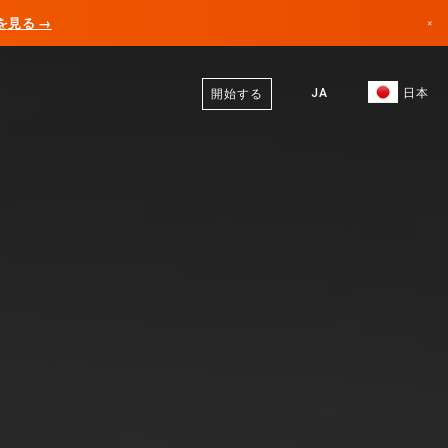
AIを見る →
×
日本語
カナダ
英語
JA
日本
開始する
ドイツ
リヒテンシュタイン
ノルウェー
日本
ブルガリア
クロアチア
リトアニア
モンテネグロ