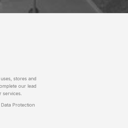
 uses, stores and
complete our lead
 services.
 Data Protection