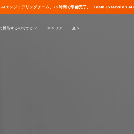
AIエンジニアリングチーム、72時間で準備完了。
Team Extension 
ベルギー
に機能するのですか？
キャリア
雇う
フランス
アイルランド
オランダ
スイス
アメリカ合衆国
ボスニア・ヘルツェゴビナ
エストニア
ラトビア
モルドバ