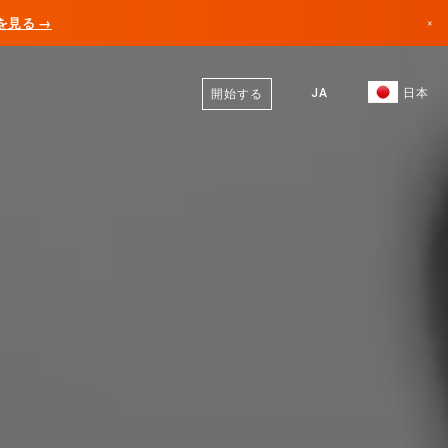
AIを見る →
×
日本語
カナダ
英語
JA
日本
開始する
ドイツ
リヒテンシュタイン
ノルウェー
日本
ブルガリア
クロアチア
リトアニア
モンテネグロ