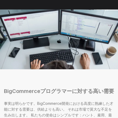
BigCommerceプログラマーに対する高い需要
事実は明らかです。BigCommerce開発における高度に熟練した才
能に対する需要は、供給よりも高い。 それは市場で莫大な不足を
生み出します。 私たちの使命はシンプルです：ハント、雇用、最