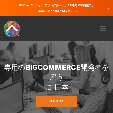
NEW —
AIエンジニアリングチーム、72時間で準備完了。
×
Team Extension AIを見る →
日本語
英語
私たちに関しては
専門知識
どのように機能するのですか？
キャリア
専用の
BIGCOMMERCE
開発者を
雇う
雇う
日本
に 日本
JA
開始する!
開始する