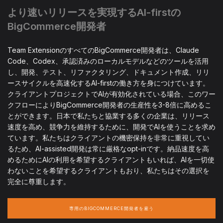
より速いリリースを実現するAI-firstの
BigCommerce開発者
Team ExtensionのすべてのBigCommerce開発者は、Claude
Code、Codex、承認済みのローカルモデルなどのツールを活用
し、開発、テスト、リファクタリング、ドキュメント作成、リリ
ースサイクルを高速化するAI-firstの働き方を身につけています。
クライアントプロジェクトでAIが有効化されている場合、このワー
クフローによりBigCommerce開発者の生産性を3-8倍に高めるこ
とができます。日本で私たちと協業する多くの企業は、リリース
速度を高め、競争力を維持するために、開発でAIを使うことを求め
ています。私たちはクライアントの機密保持を非常に重視してい
るため、AI-assisted開発は常に厳格なopt-inです。納品速度を高
めるためにAIの利用を希望するクライアントもいれば、AIを一切使
わないことを希望するクライアントもおり、私たちはその選択を
完全に尊重します。
専用のBIGCOMMERCE開発者を雇う