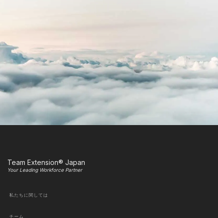
Team Extension® Japan
Your Leading Workforce Partner
私たちに関しては
チーム