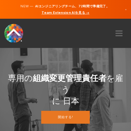
NEW —
AIエンジニアリングチーム、72時間で準備完了。
×
Team Extension AIを見る →
日本語
英語
私たちに関しては
専門知識
どのように機能するのですか？
キャリア
専用の
組織変更管理責任者
を雇
雇う
う
日本
に 日本
JA
開始する!
開始する