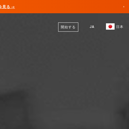
AIを見る →
×
日本語
カナダ
英語
JA
日本
開始する
ドイツ
リヒテンシュタイン
ノルウェー
日本
ブルガリア
クロアチア
リトアニア
モンテネグロ