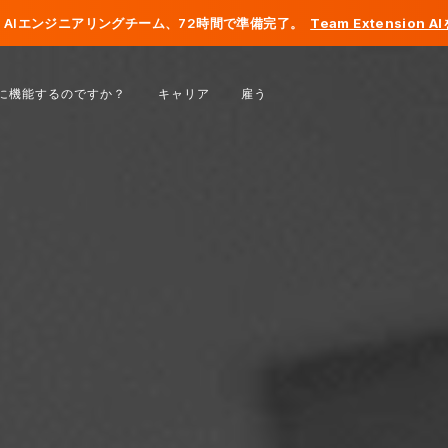
AIエンジニアリングチーム、72時間で準備完了。
Team Extension 
ベルギー
に機能するのですか？
キャリア
雇う
フランス
アイルランド
オランダ
スイス
アメリカ合衆国
ボスニア・ヘルツェゴビナ
エストニア
ラトビア
モルドバ