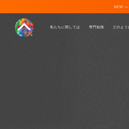
NEW —
オーストリア
私たちに関しては
専門知識
どのよう
フィンランド
アイスランド
ルクセンブルク
スウェーデン
イギリス
アルバニア
チェコ
ハンガリー
北マケドニア