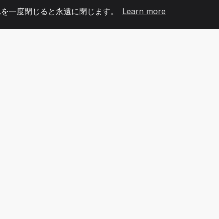
れを一度閉じると永遠に閉じます。
Learn more
60
+36
7
メンバー
COUNTRIES
オフィ