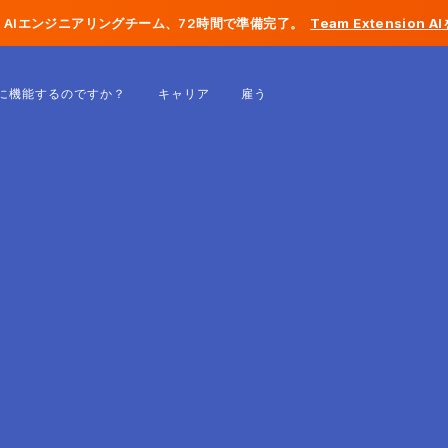
AIエンジニアリングチーム、72時間で準備完了。
Team Extension 
ベルギー
に機能するのですか？
キャリア
雇う
フランス
アイルランド
オランダ
スイス
アメリカ合衆国
ボスニア・ヘルツェゴビナ
エストニア
ラトビア
モルドバ