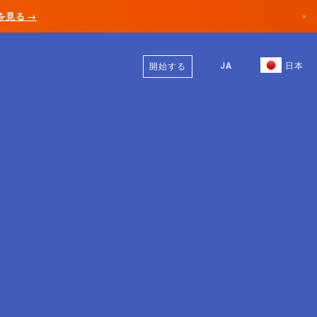
AIを見る →
×
日本語
カナダ
英語
JA
日本
開始する
ドイツ
リヒテンシュタイン
ノルウェー
日本
ブルガリア
クロアチア
リトアニア
モンテネグロ