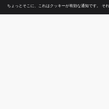
ちょっとそこに、これはクッキーが有効な通知です。 そ
2008
+
ESTABLISHED
熱心なチーム