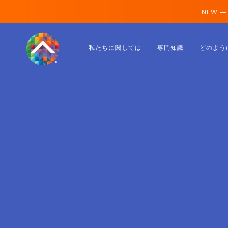
NEW —
オーストリア
私たちに関しては
専門知識
どのよう
フィンランド
アイスランド
ルクセンブルク
スウェーデン
イギリス
アルバニア
チェコ
ハンガリー
北マケドニア