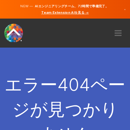
NEW —
AIエンジニアリングチーム、72時間で準備完了。
×
Team Extension AIを見る →
日本語
英語
私たちに関しては
専門知識
どのように機能するのですか？
キャリア
エラー404ペー
雇う
日本
ジが見つかり
JA
開始する