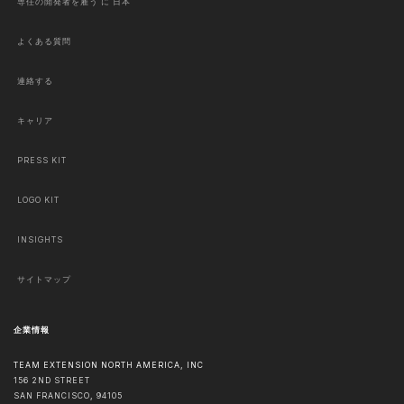
専任の開発者を雇う に 日本
よくある質問
連絡する
キャリア
PRESS KIT
LOGO KIT
INSIGHTS
サイトマップ
企業情報
TEAM EXTENSION NORTH AMERICA, INC
156 2ND STREET
SAN FRANCISCO
,
94105