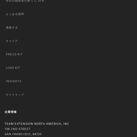
専任の開発者を雇う に 日本
よくある質問
連絡する
キャリア
PRESS KIT
LOGO KIT
INSIGHTS
サイトマップ
企業情報
TEAM EXTENSION NORTH AMERICA, INC
156 2ND STREET
SAN FRANCISCO
,
94105