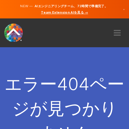
NEW —
AIエンジニアリングチーム、72時間で準備完了。
×
Team Extension AIを見る →
日本語
英語
私たちに関しては
専門知識
どのように機能するのですか？
キャリア
エラー404ペー
雇う
日本
ジが見つかり
JA
開始する