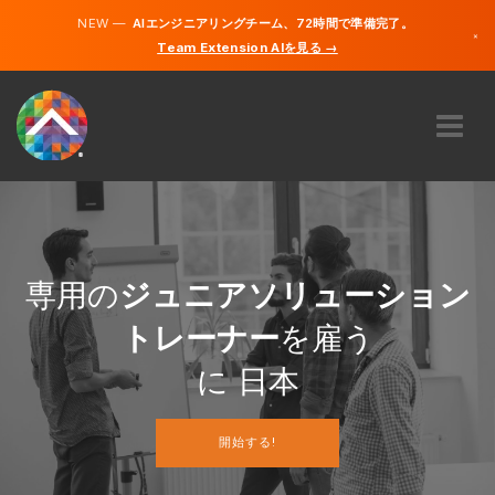
NEW —
AIエンジニアリングチーム、72時間で準備完了。
×
Team Extension AIを見る →
日本語
英語
私たちに関しては
専門知識
どのように機能するのですか？
キャリア
専用の
ジュニアソリューション
雇う
トレーナー
を雇う
日本
に 日本
JA
開始する!
開始する