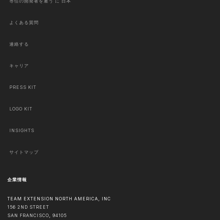
専任の開発者を雇う に 日本
よくある質問
連絡する
キャリア
PRESS KIT
LOGO KIT
INSIGHTS
サイトマップ
企業情報
TEAM EXTENSION NORTH AMERICA, INC
156 2ND STREET
SAN FRANCISCO
,
94105