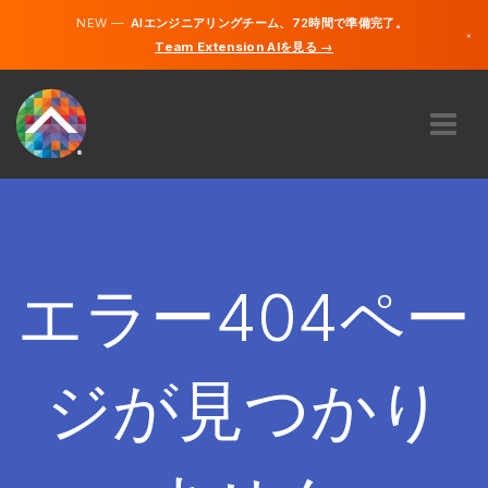
NEW —
AIエンジニアリングチーム、72時間で準備完了。
×
Team Extension AIを見る →
日本語
英語
私たちに関しては
専門知識
どのように機能するのですか？
キャリア
エラー404ペー
雇う
日本
ジが見つかり
JA
開始する