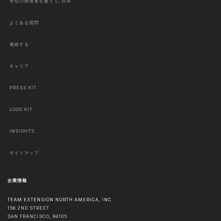
専任の開発者を雇う に 日本
よくある質問
連絡する
キャリア
PRESS KIT
LOGO KIT
INSIGHTS
サイトマップ
企業情報
TEAM EXTENSION NORTH AMERICA, INC
156 2ND STREET
SAN FRANCISCO
,
94105