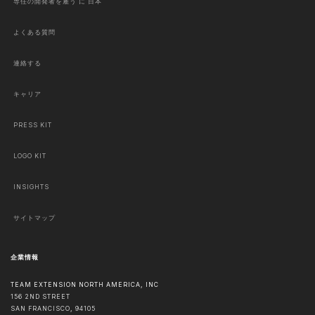
専任の開発者を雇う に 日本
よくある質問
連絡する
キャリア
PRESS KIT
LOGO KIT
INSIGHTS
サイトマップ
企業情報
TEAM EXTENSION NORTH AMERICA, INC
156 2ND STREET
SAN FRANCISCO
,
94105