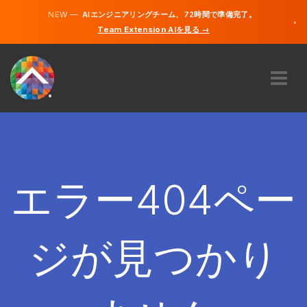
NEW —
AIエンジニアリングチーム、72時間で準備完了。
×
Team Extension AIを見る →
日本語
英語
私たちに関しては
専門知識
どのように機能するのですか？
キャリア
エラー404ペー
雇う
日本
ジが見つかり
JA
開始する