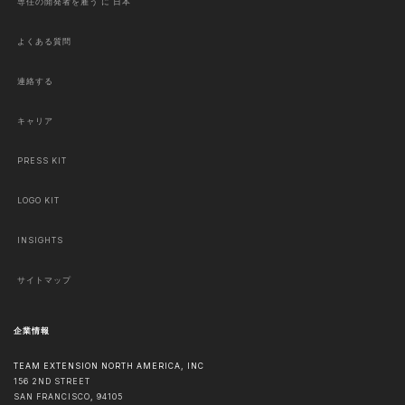
専任の開発者を雇う に 日本
よくある質問
連絡する
キャリア
PRESS KIT
LOGO KIT
INSIGHTS
サイトマップ
企業情報
TEAM EXTENSION NORTH AMERICA, INC
156 2ND STREET
SAN FRANCISCO
,
94105