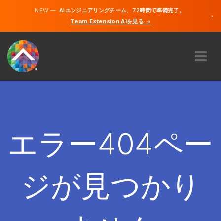
NEW —
AIエンジニアリングチーム、72時間で準備完了。
×
Team Extension AIを見る →
日本語
英語
私たちに関しては
専門知識
どのように機能するのですか？
キャリア
エラー404ペー
雇う
日本
ジが見つかり
JA
開始する