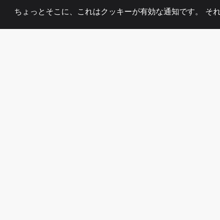
ちょっとそこに、これはクッキーが有効な通知です。 そ
2008
+
ESTABLISHED
熱心なチーム