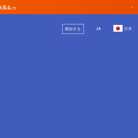
AIを見る →
×
日本語
カナダ
英語
JA
日本
開始する
ドイツ
リヒテンシュタイン
ノルウェー
日本
ブルガリア
クロアチア
リトアニア
モンテネグロ