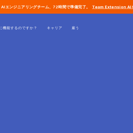
AIエンジニアリングチーム、72時間で準備完了。
Team Extension 
ベルギー
に機能するのですか？
キャリア
雇う
フランス
アイルランド
オランダ
スイス
アメリカ合衆国
ボスニア・ヘルツェゴビナ
エストニア
ラトビア
モルドバ