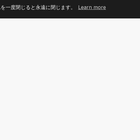
れを一度閉じると永遠に閉じます。
Learn more
60
+36
7
メンバー
COUNTRIES
オフィ