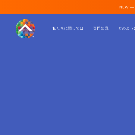
NEW —
オーストリア
私たちに関しては
専門知識
どのよう
フィンランド
アイスランド
ルクセンブルク
スウェーデン
イギリス
アルバニア
チェコ
ハンガリー
北マケドニア