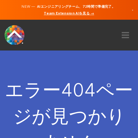
NEW —
AIエンジニアリングチーム、72時間で準備完了。
×
Team Extension AIを見る →
日本語
英語
私たちに関しては
専門知識
どのように機能するのですか？
キャリア
エラー404ペー
雇う
日本
ジが見つかり
JA
開始する