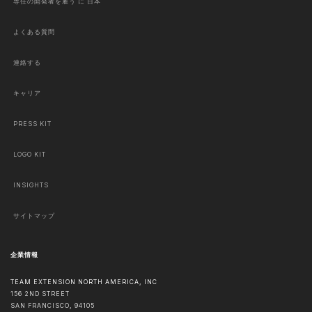
専任の開発者を雇う に 日本
よくある質問
連絡する
キャリア
PRESS KIT
LOGO KIT
INSIGHTS
サイトマップ
企業情報
TEAM EXTENSION NORTH AMERICA, INC
156 2ND STREET
SAN FRANCISCO
,
94105