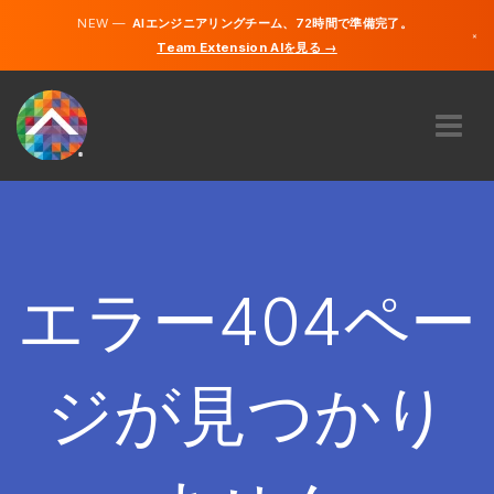
NEW —
AIエンジニアリングチーム、72時間で準備完了。
×
Team Extension AIを見る →
日本語
英語
私たちに関しては
専門知識
どのように機能するのですか？
キャリア
エラー404ペー
雇う
日本
ジが見つかり
JA
開始する