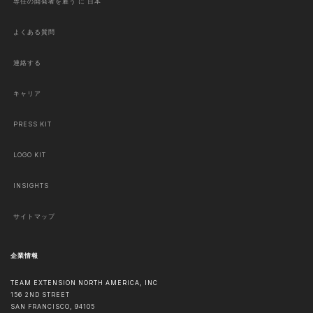
専任の開発者を雇う に 日本
よくある質問
連絡する
キャリア
PRESS KIT
LOGO KIT
INSIGHTS
サイトマップ
企業情報
TEAM EXTENSION NORTH AMERICA, INC
156 2ND STREET
SAN FRANCISCO
,
94105