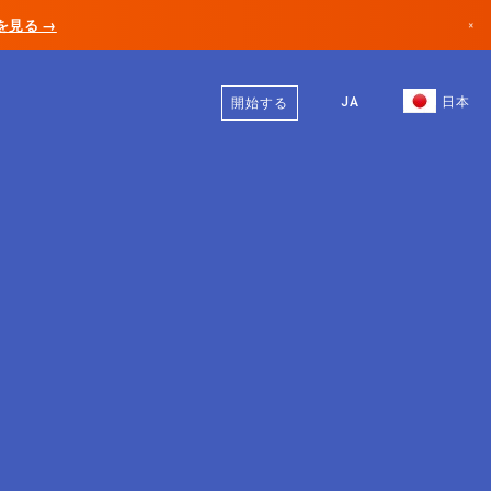
AIを見る →
×
日本語
カナダ
英語
JA
日本
開始する
ドイツ
リヒテンシュタイン
ノルウェー
日本
ブルガリア
クロアチア
リトアニア
モンテネグロ