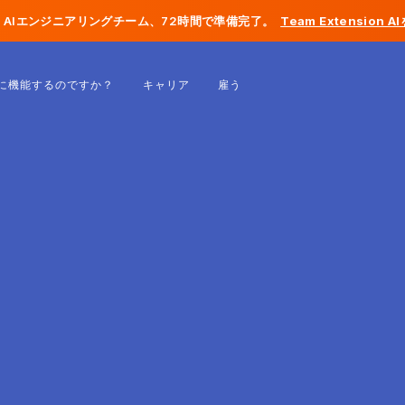
AIエンジニアリングチーム、72時間で準備完了。
Team Extension 
ベルギー
に機能するのですか？
キャリア
雇う
フランス
アイルランド
オランダ
スイス
アメリカ合衆国
ボスニア・ヘルツェゴビナ
エストニア
ラトビア
モルドバ