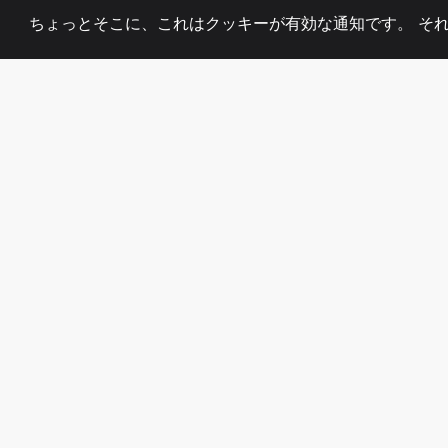
ちょっとそこに、これはクッキーが有効な通知です。 そ
2008
+
ESTABLISHED
熱心なチーム