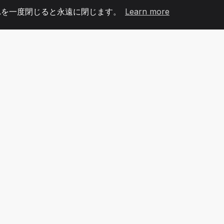
れを一度閉じると永遠に閉じます。
Learn more
60
+36
7
メンバー
COUNTRIES
オフィ