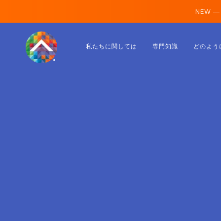
NEW —
オーストリア
私たちに関しては
専門知識
どのよう
フィンランド
アイスランド
ルクセンブルク
スウェーデン
イギリス
アルバニア
チェコ
ハンガリー
北マケドニア