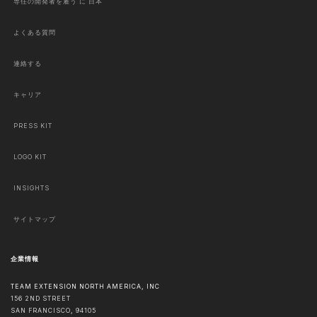
専任の開発者を雇う に 日本
よくある質問
連絡する
キャリア
PRESS KIT
LOGO KIT
INSIGHTS
サイトマップ
企業情報
TEAM EXTENSION NORTH AMERICA, INC
156 2ND STREET
SAN FRANCISCO
,
94105