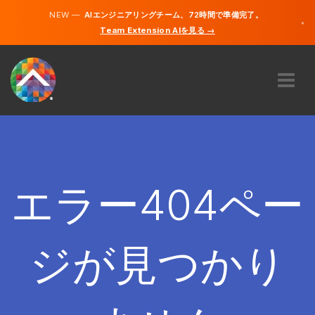
NEW —
AIエンジニアリングチーム、72時間で準備完了。
×
Team Extension AIを見る →
日本語
英語
私たちに関しては
専門知識
どのように機能するのですか？
キャリア
エラー404ペー
雇う
日本
ジが見つかり
JA
開始する