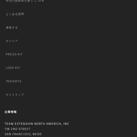
専任の開発者を雇う に 日本
よくある質問
連絡する
キャリア
PRESS KIT
LOGO KIT
INSIGHTS
サイトマップ
企業情報
TEAM EXTENSION NORTH AMERICA, INC
156 2ND STREET
SAN FRANCISCO
,
94105