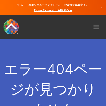
NEW —
AIエンジニアリングチーム、72時間で準備完了。
×
Team Extension AIを見る →
日本語
英語
私たちに関しては
専門知識
どのように機能するのですか？
キャリア
エラー404ペー
雇う
日本
ジが見つかり
JA
開始する