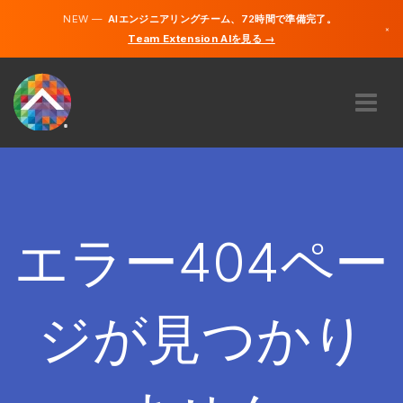
NEW —
AIエンジニアリングチーム、72時間で準備完了。
×
Team Extension AIを見る →
日本語
英語
私たちに関しては
専門知識
どのように機能するのですか？
キャリア
エラー404ペー
雇う
日本
ジが見つかり
JA
開始する