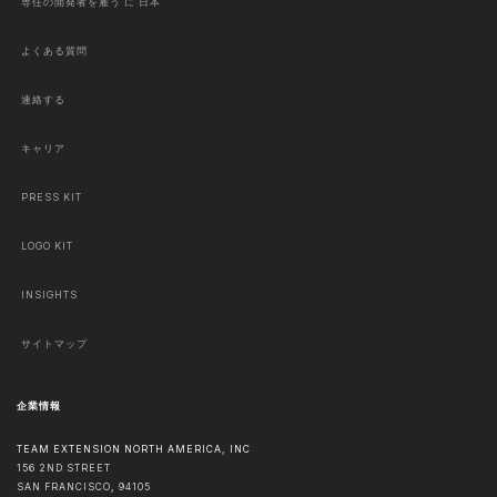
専任の開発者を雇う に 日本
よくある質問
連絡する
キャリア
PRESS KIT
LOGO KIT
INSIGHTS
サイトマップ
企業情報
TEAM EXTENSION NORTH AMERICA, INC
156 2ND STREET
SAN FRANCISCO
,
94105