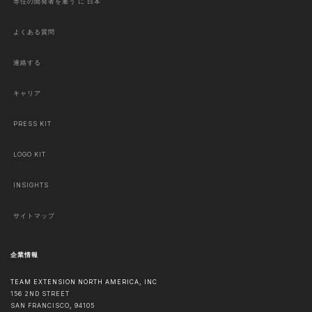
専任の開発者を雇う に 日本
よくある質問
連絡する
キャリア
PRESS KIT
LOGO KIT
INSIGHTS
サイトマップ
企業情報
TEAM EXTENSION NORTH AMERICA, INC
156 2ND STREET
SAN FRANCISCO
,
94105