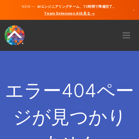
NEW —
AIエンジニアリングチーム、72時間で準備完了。
×
Team Extension AIを見る →
日本語
英語
私たちに関しては
専門知識
どのように機能するのですか？
キャリア
エラー404ペー
雇う
日本
ジが見つかり
JA
開始する