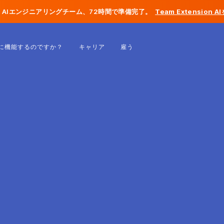
AIエンジニアリングチーム、72時間で準備完了。
Team Extension 
ベルギー
に機能するのですか？
キャリア
雇う
フランス
アイルランド
オランダ
スイス
アメリカ合衆国
ボスニア・ヘルツェゴビナ
エストニア
ラトビア
モルドバ