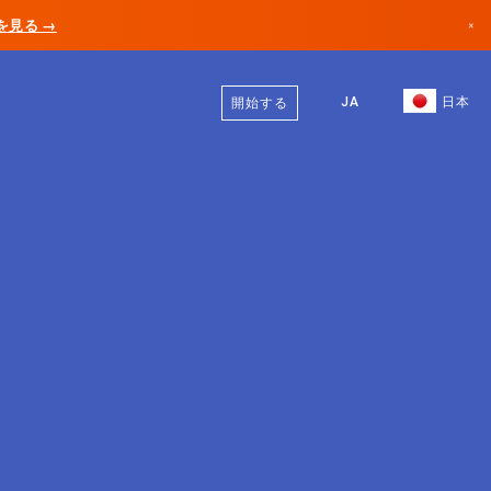
AIを見る →
×
日本語
カナダ
英語
JA
日本
開始する
ドイツ
リヒテンシュタイン
ノルウェー
日本
ブルガリア
クロアチア
リトアニア
モンテネグロ