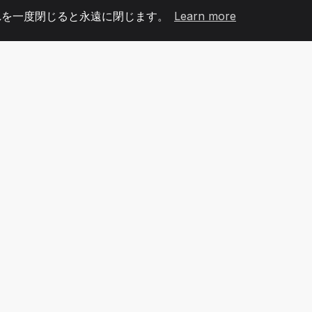
れを一度閉じると永遠に閉じます。
Learn more
60
+36
7
メンバー
COUNTRIES
オフィ