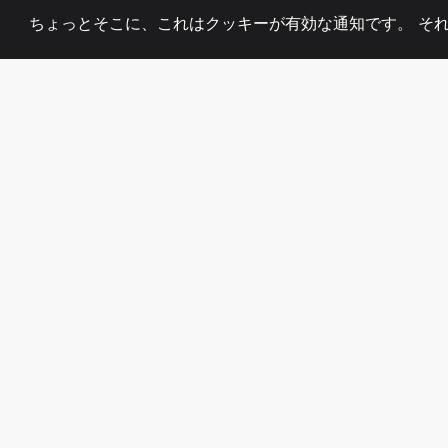
ちょっとそこに、これはクッキーが有効な通知です。 そ
2008
+
ESTABLISHED
熱心なチーム