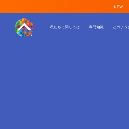
NEW —
オーストリア
私たちに関しては
専門知識
どのよう
フィンランド
アイスランド
ルクセンブルク
スウェーデン
イギリス
アルバニア
チェコ
ハンガリー
北マケドニア