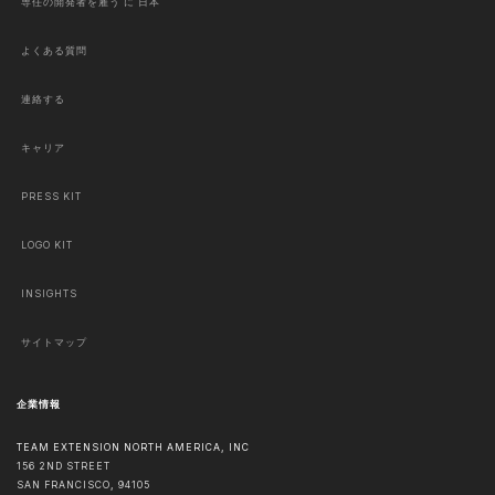
専任の開発者を雇う に 日本
よくある質問
連絡する
キャリア
PRESS KIT
LOGO KIT
INSIGHTS
サイトマップ
企業情報
TEAM EXTENSION NORTH AMERICA, INC
156 2ND STREET
SAN FRANCISCO
,
94105