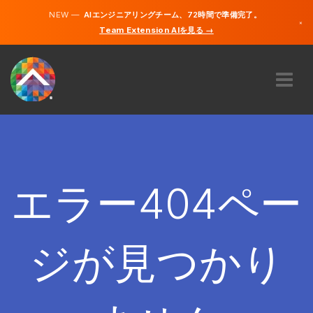
NEW —
AIエンジニアリングチーム、72時間で準備完了。
×
Team Extension AIを見る →
日本語
英語
私たちに関しては
専門知識
どのように機能するのですか？
キャリア
エラー404ペー
雇う
日本
ジが見つかり
JA
開始する