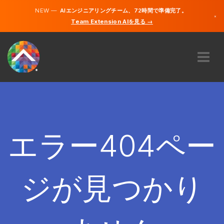
NEW —
AIエンジニアリングチーム、72時間で準備完了。
×
Team Extension AIを見る →
日本語
英語
私たちに関しては
専門知識
どのように機能するのですか？
キャリア
エラー404ペー
雇う
日本
ジが見つかり
JA
開始する