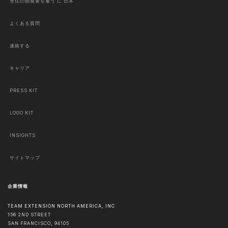
専任の開発者を雇う に 日本
よくある質問
連絡する
キャリア
PRESS KIT
LOGO KIT
INSIGHTS
サイトマップ
企業情報
TEAM EXTENSION NORTH AMERICA, INC
156 2ND STREET
SAN FRANCISCO
,
94105