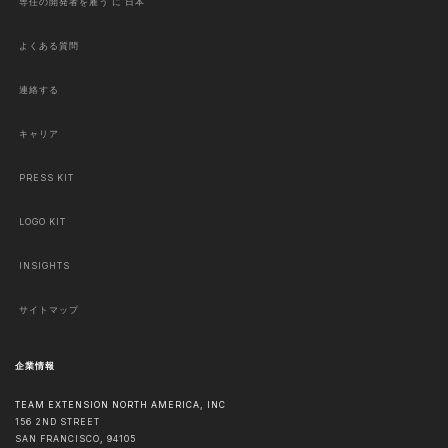
専任の開発者を雇う に 日本
よくある質問
連絡する
キャリア
PRESS KIT
LOGO KIT
INSIGHTS
サイトマップ
企業情報
TEAM EXTENSION NORTH AMERICA, INC
156 2ND STREET
SAN FRANCISCO
,
94105