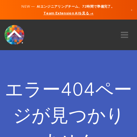
NEW —
AIエンジニアリングチーム、72時間で準備完了。
×
Team Extension AIを見る →
日本語
英語
私たちに関しては
専門知識
どのように機能するのですか？
キャリア
エラー404ペー
雇う
日本
ジが見つかり
JA
開始する