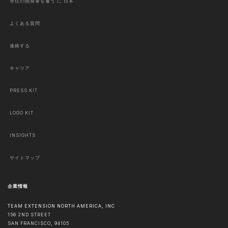
専任の開発者を雇う に 日本
よくある質問
連絡する
キャリア
PRESS KIT
LOGO KIT
INSIGHTS
サイトマップ
企業情報
TEAM EXTENSION NORTH AMERICA, INC
156 2ND STREET
SAN FRANCISCO
,
94105