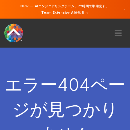
NEW —
AIエンジニアリングチーム、72時間で準備完了。
×
Team Extension AIを見る →
日本語
英語
私たちに関しては
専門知識
どのように機能するのですか？
キャリア
エラー404ペー
雇う
日本
ジが見つかり
JA
開始する