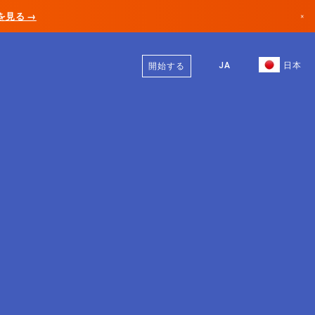
AIを見る →
×
日本語
カナダ
英語
JA
日本
開始する
ドイツ
リヒテンシュタイン
ノルウェー
日本
ブルガリア
クロアチア
リトアニア
モンテネグロ