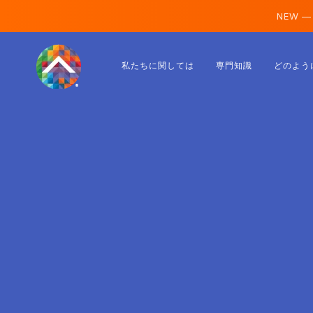
NEW —
オーストリア
私たちに関しては
専門知識
どのよう
フィンランド
アイスランド
ルクセンブルク
スウェーデン
イギリス
アルバニア
チェコ
ハンガリー
北マケドニア