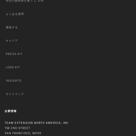
専任の開発者を雇う に 日本
よくある質問
連絡する
キャリア
PRESS KIT
LOGO KIT
INSIGHTS
サイトマップ
企業情報
TEAM EXTENSION NORTH AMERICA, INC
156 2ND STREET
SAN FRANCISCO
,
94105