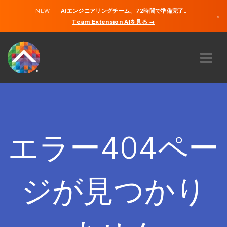
NEW —
AIエンジニアリングチーム、72時間で準備完了。
×
Team Extension AIを見る →
日本語
英語
私たちに関しては
専門知識
どのように機能するのですか？
キャリア
エラー404ペー
雇う
日本
ジが見つかり
JA
開始する