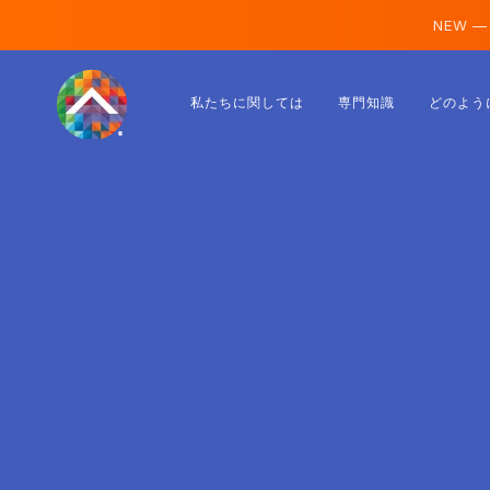
NEW —
オーストリア
私たちに関しては
専門知識
どのよう
フィンランド
アイスランド
ルクセンブルク
スウェーデン
イギリス
アルバニア
チェコ
ハンガリー
北マケドニア