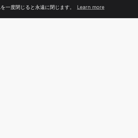
れを一度閉じると永遠に閉じます。
Learn more
60
+36
7
メンバー
COUNTRIES
オフィ