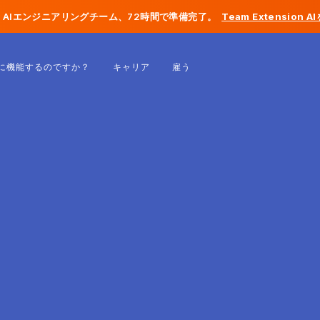
AIエンジニアリングチーム、72時間で準備完了。
Team Extension 
ベルギー
に機能するのですか？
キャリア
雇う
フランス
アイルランド
オランダ
スイス
アメリカ合衆国
ボスニア・ヘルツェゴビナ
エストニア
ラトビア
モルドバ