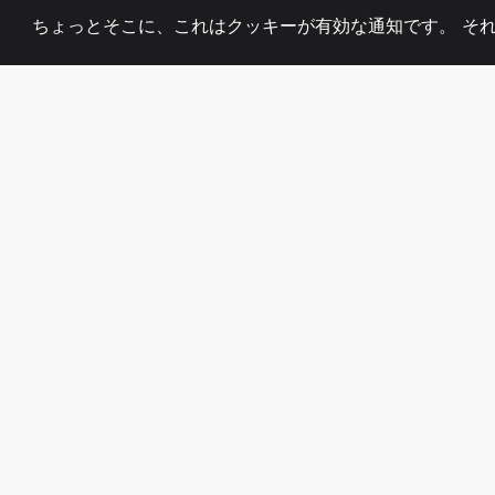
ちょっとそこに、これはクッキーが有効な通知です。 そ
2008
+
ESTABLISHED
熱心なチーム