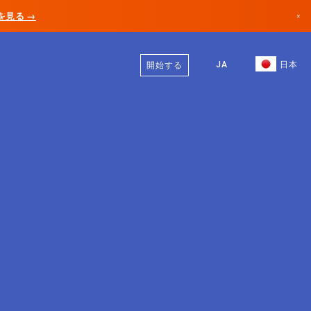
AIを見る →
×
日本語
カナダ
英語
JA
日本
開始する
ドイツ
リヒテンシュタイン
ノルウェー
日本
ブルガリア
クロアチア
リトアニア
モンテネグロ