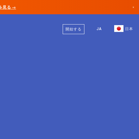
AIを見る →
×
日本語
カナダ
英語
JA
日本
開始する
ドイツ
リヒテンシュタイン
ノルウェー
日本
ブルガリア
クロアチア
リトアニア
モンテネグロ