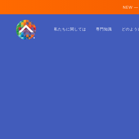
NEW —
オーストリア
私たちに関しては
専門知識
どのよう
フィンランド
アイスランド
ルクセンブルク
スウェーデン
イギリス
アルバニア
チェコ
ハンガリー
北マケドニア