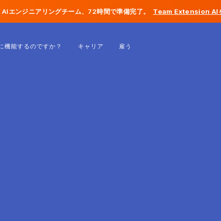
AIエンジニアリングチーム、72時間で準備完了。
Team Extension 
ベルギー
に機能するのですか？
キャリア
雇う
フランス
アイルランド
オランダ
スイス
アメリカ合衆国
ボスニア・ヘルツェゴビナ
エストニア
ラトビア
モルドバ