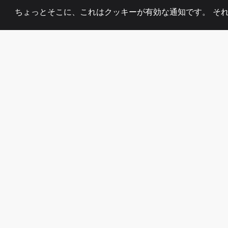
ちょっとそこに、これはクッキーが有効な通知です。 そ
2008
+
ESTABLISHED
熱心なチーム