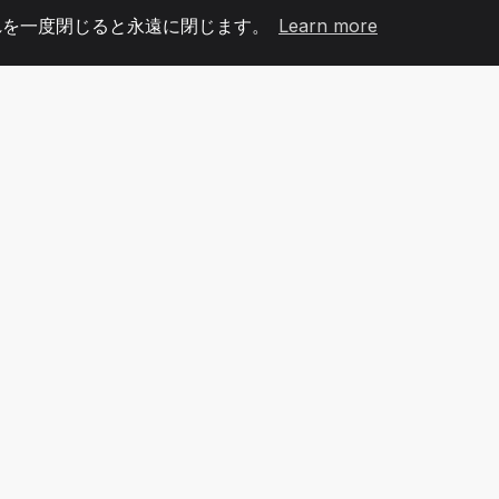
れを一度閉じると永遠に閉じます。
Learn more
60
+36
7
メンバー
COUNTRIES
オフィ