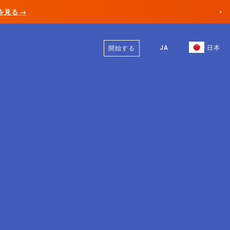
AIを見る →
×
日本語
カナダ
英語
JA
日本
開始する
ドイツ
リヒテンシュタイン
ノルウェー
日本
ブルガリア
クロアチア
リトアニア
モンテネグロ