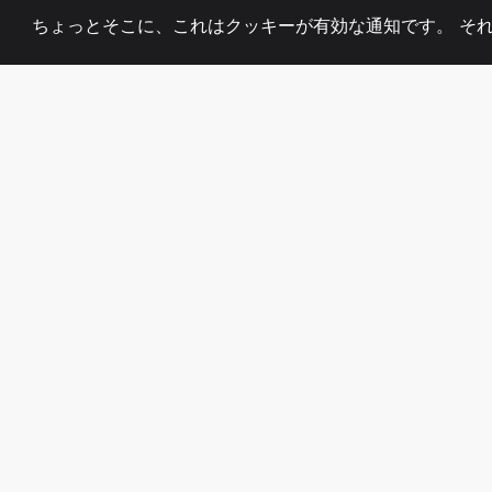
ちょっとそこに、これはクッキーが有効な通知です。 そ
2008
+
ESTABLISHED
熱心なチーム