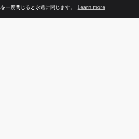
れを一度閉じると永遠に閉じます。
Learn more
60
+36
7
メンバー
COUNTRIES
オフィ