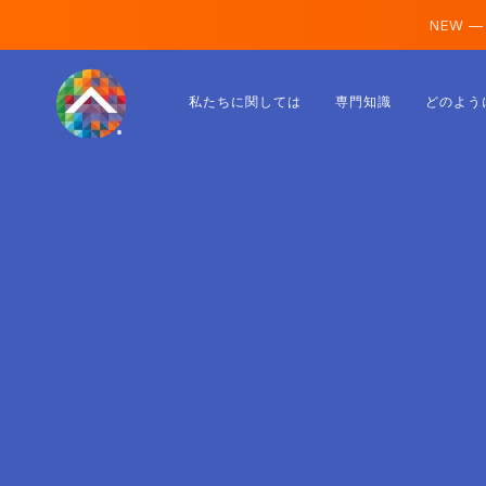
NEW —
オーストリア
私たちに関しては
専門知識
どのよう
フィンランド
アイスランド
ルクセンブルク
スウェーデン
イギリス
アルバニア
チェコ
ハンガリー
北マケドニア