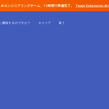
AIエンジニアリングチーム、72時間で準備完了。
Team Extension 
ベルギー
に機能するのですか？
キャリア
雇う
フランス
アイルランド
オランダ
スイス
アメリカ合衆国
ボスニア・ヘルツェゴビナ
エストニア
ラトビア
モルドバ