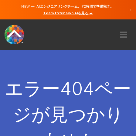
NEW —
AIエンジニアリングチーム、72時間で準備完了。
×
Team Extension AIを見る →
日本語
英語
私たちに関しては
専門知識
どのように機能するのですか？
キャリア
エラー404ペー
雇う
日本
ジが見つかり
JA
開始する