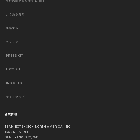
専任の開発者を雇う に 日本
よくある質問
連絡する
キャリア
PRESS KIT
LOGO KIT
INSIGHTS
サイトマップ
企業情報
TEAM EXTENSION NORTH AMERICA, INC
156 2ND STREET
SAN FRANCISCO
,
94105