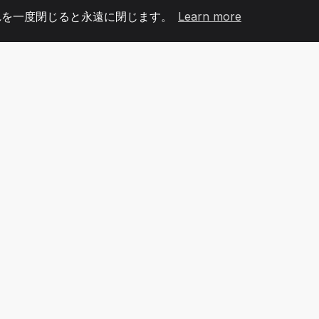
れを一度閉じると永遠に閉じます。
Learn more
60
+36
7
メンバー
COUNTRIES
オフィ