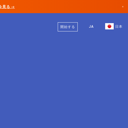
AIを見る →
×
日本語
カナダ
英語
JA
日本
開始する
ドイツ
リヒテンシュタイン
ノルウェー
日本
ブルガリア
クロアチア
リトアニア
モンテネグロ