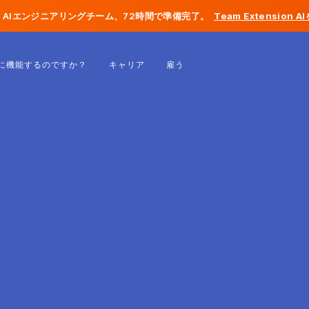
AIエンジニアリングチーム、72時間で準備完了。
Team Extension 
ベルギー
に機能するのですか？
キャリア
雇う
フランス
アイルランド
オランダ
スイス
アメリカ合衆国
ボスニア・ヘルツェゴビナ
エストニア
ラトビア
モルドバ