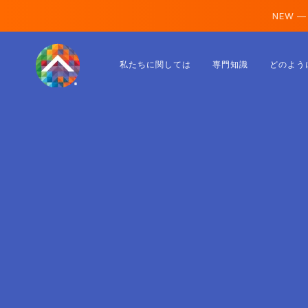
NEW —
オーストリア
私たちに関しては
専門知識
どのよう
フィンランド
アイスランド
ルクセンブルク
スウェーデン
イギリス
アルバニア
チェコ
ハンガリー
北マケドニア