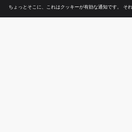
ちょっとそこに、これはクッキーが有効な通知です。 そ
2008
+
ESTABLISHED
熱心なチーム