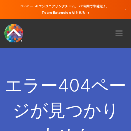
NEW —
AIエンジニアリングチーム、72時間で準備完了。
×
Team Extension AIを見る →
日本語
英語
私たちに関しては
専門知識
どのように機能するのですか？
キャリア
エラー404ペー
雇う
日本
ジが見つかり
JA
開始する