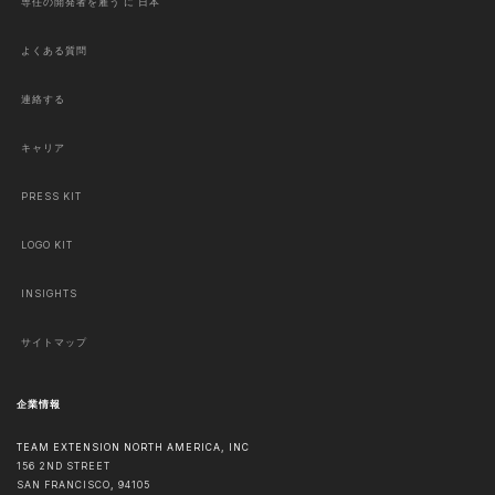
専任の開発者を雇う に 日本
よくある質問
連絡する
キャリア
PRESS KIT
LOGO KIT
INSIGHTS
サイトマップ
企業情報
TEAM EXTENSION NORTH AMERICA, INC
156 2ND STREET
SAN FRANCISCO
,
94105