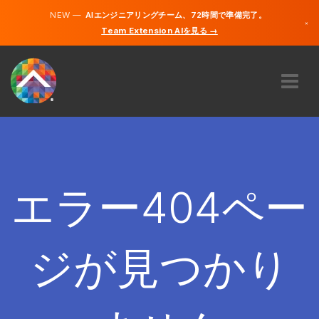
NEW —
AIエンジニアリングチーム、72時間で準備完了。
×
Team Extension AIを見る →
日本語
英語
私たちに関しては
専門知識
どのように機能するのですか？
キャリア
エラー404ペー
雇う
日本
ジが見つかり
JA
開始する