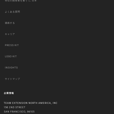
専任の開発者を雇う に 日本
よくある質問
連絡する
キャリア
PRESS KIT
LOGO KIT
INSIGHTS
サイトマップ
企業情報
TEAM EXTENSION NORTH AMERICA, INC
156 2ND STREET
SAN FRANCISCO
,
94105