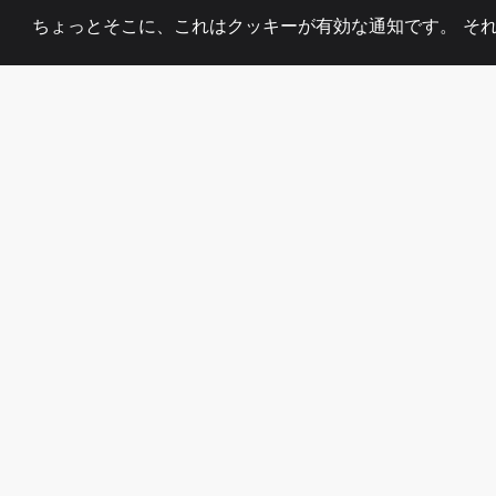
ちょっとそこに、これはクッキーが有効な通知です。 そ
2008
+
ESTABLISHED
熱心なチーム