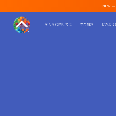
NEW —
オーストリア
私たちに関しては
専門知識
どのよう
フィンランド
アイスランド
ルクセンブルク
スウェーデン
イギリス
アルバニア
チェコ
ハンガリー
北マケドニア