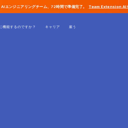
AIエンジニアリングチーム、72時間で準備完了。
Team Extension 
ベルギー
に機能するのですか？
キャリア
雇う
フランス
アイルランド
オランダ
スイス
アメリカ合衆国
ボスニア・ヘルツェゴビナ
エストニア
ラトビア
モルドバ