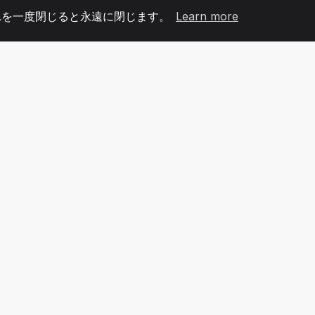
れを一度閉じると永遠に閉じます。
Learn more
60
+36
7
メンバー
COUNTRIES
オフィ