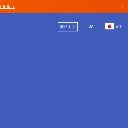
AIを見る →
×
日本語
カナダ
英語
JA
日本
開始する
ドイツ
リヒテンシュタイン
ノルウェー
日本
ブルガリア
クロアチア
リトアニア
モンテネグロ