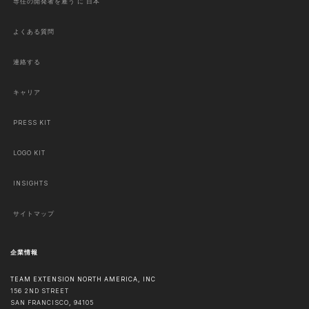
専任の開発者を雇う に 日本
よくある質問
連絡する
キャリア
PRESS KIT
LOGO KIT
INSIGHTS
サイトマップ
企業情報
TEAM EXTENSION NORTH AMERICA, INC
156 2ND STREET
SAN FRANCISCO
,
94105