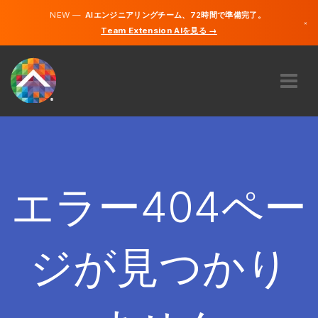
NEW —
AIエンジニアリングチーム、72時間で準備完了。
×
Team Extension AIを見る →
日本語
英語
私たちに関しては
専門知識
どのように機能するのですか？
キャリア
エラー404ペー
雇う
日本
ジが見つかり
JA
開始する